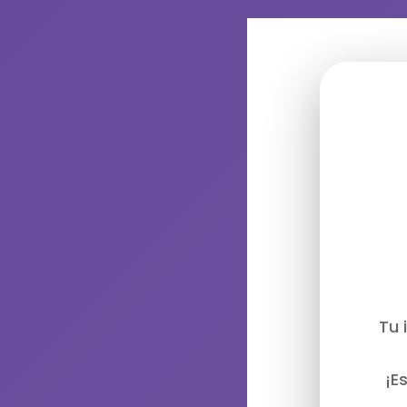
Tu 
¡E