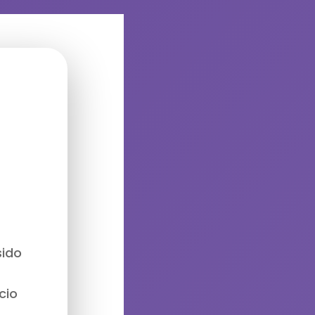
sido
cio