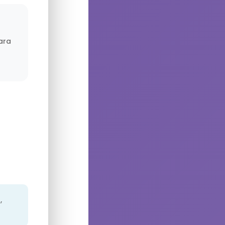
ara
,