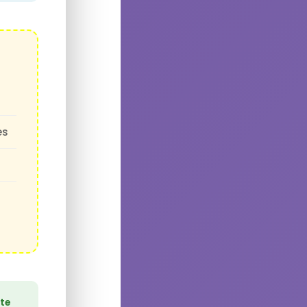
es
 te