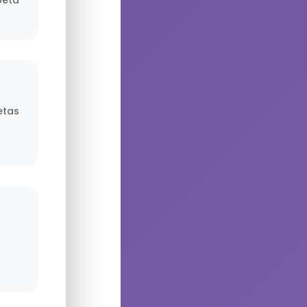
peta
etas