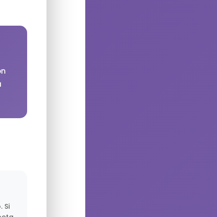
on
u
 Si