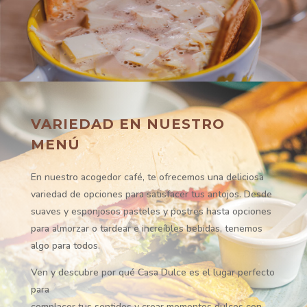
VARIEDAD EN NUESTRO
MENÚ
En nuestro acogedor café, te ofrecemos una deliciosa
variedad de
opciones para satisfacer tus antojos. Desde
suaves y esponjosos
pasteles y postres hasta opciones
para almorzar o tardear e
increíbles bebidas, tenemos
algo para todos.
Ven y descubre por qué Casa Dulce es el lugar perfecto
para
complacer tus sentidos y crear momentos dulces con