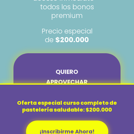
todos los bonos
premium
Precio especial
de
$200.000
QUIERO
APROVECHAR
ESTA OFERTA
Oferta especial curso completo de
pastelería saludable: $200.000
✅ Garantía de 7 días | 🔒 Pago
100% Seguro
¡Inscribirme Ahora!