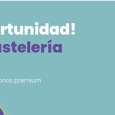
ortunidad!
astelería
 bonos premium