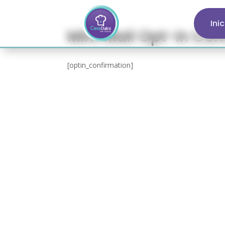
Ini
Mint Mail Opt-in Con
[optin_confirmation]