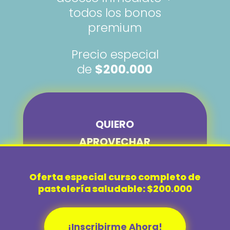
todos los bonos
premium
Precio especial
de
$200.000
QUIERO
APROVECHAR
ESTA OFERTA
Oferta especial curso completo de
pastelería saludable: $200.000
✅ Garantía de 7 días | 🔒 Pago
100% Seguro
¡Inscribirme Ahora!